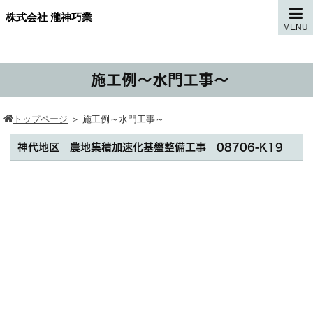
株式会社 瀧神巧業
MENU
施工例～水門工事～
トップページ
＞
施工例～水門工事～
神代地区 農地集積加速化基盤整備工事 08706-K19