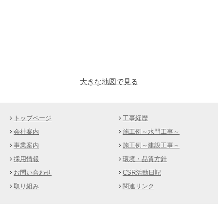
大きな地図で見る
トップページ
工事経歴
会社案内
施工例～水門工事～
事業案内
施工例～建設工事～
採用情報
環境・品質方針
お問い合わせ
CSR活動日記
取り組み
関連リンク